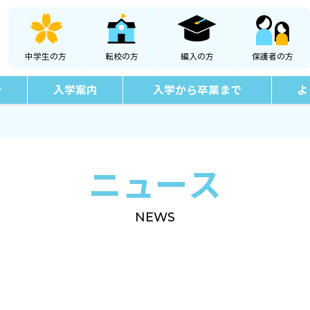
中学生の方
転校の方
編入の方
保護者の方
介
入学案内
入学から卒業まで
よ
ニュース
NEWS